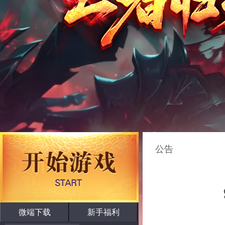
公告
微端下载
新手福利